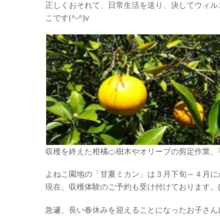
正しくおそれて、日常生活を送り、決してウィル
こです(^-^)v
収穫を終えた柑橘🍊樹木やオリーブの剪定作業
よねこ園地の「甘夏ミカン」は３月下旬～４月に
現在、収穫体験のご予約も受け付けております。(
急遽、長い春休みを迎えることになったお子さん