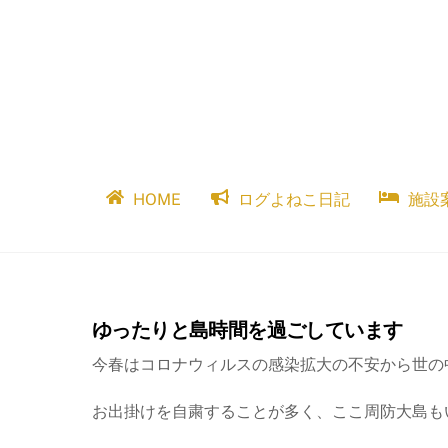
Skip
to
content
HOME
ログよねこ日記
施設
ゆったりと島時間を過ごしています
今春はコロナウィルスの感染拡大の不安から世の
お出掛けを自粛することが多く、ここ周防大島も