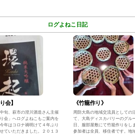
ログよねこ日記
り会】
《竹籠作り》
中旬、萩市の澄川酒造さん主催
周防大島の地域交流員としての
り会」へログよねこもご案内を
て、大島ディスカバリーのグル
今年はコロナ禍明けて４年ぶり
日、服部屋敷にて竹籠作りをし
せていただきました。２０１３
参加者は全員、移住者です。地