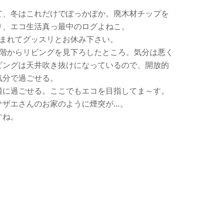
て、冬はこれだけでぽっかぽか。廃木材チップを
り、エコ生活真っ最中のログよねこ。
包まれてグッスリとお休み下さい。
2階からリビングを見下ろしたところ。気分は悪く
リビングは天井吹き抜けになっているので、開放的
気分で過ごせる。
適に過ごせる。ここでもエコを目指してま～す。
サザエさんのお家のように煙突が…。
すね。