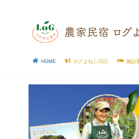
Skip
to
content
HOME
ログよねこ日記
施設