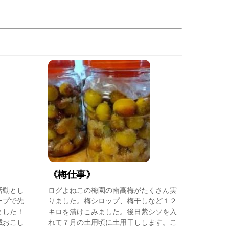
《梅仕事》
活動とし
ログよねこの梅園の南高梅がたくさん実
ープで先
りました。梅シロップ、梅干しなど１２
ました！
キロを漬けこみました。後日紫シソを入
域おこし
れて７月の土用頃に土用干しします。こ