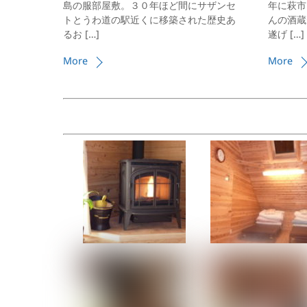
島の服部屋敷。３０年ほど間にサザンセ
年に萩市
トとうわ道の駅近くに移築された歴史あ
んの酒蔵
るお […]
遂げ […]
More
More