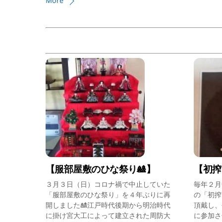
More
【服部屋敷のひな祭り🎎】
【初搾
３月３日（日）コロナ禍で中止していた
毎年２月
「服部屋敷のひな祭り」を４年ぶりに再
の「初搾
開しました🎎江戸時代後期から明治時代
頂戴し、
に掛け宮大工によって建立された周防大
に参加さ