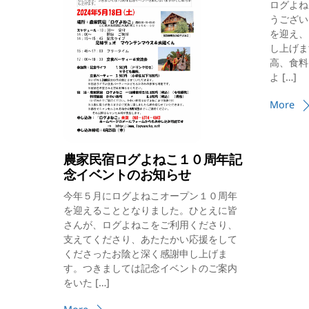
ログよね
うござい
を迎え、
し上げま
高、食料
よ […]
More
農家民宿ログよねこ１０周年記
念イベントのお知らせ
今年５月にログよねこオープン１０周年
を迎えることとなりました。ひとえに皆
さんが、ログよねこをご利用くださり、
支えてくださり、あたたかい応援をして
くださったお陰と深く感謝申し上げま
す。つきましては記念イベントのご案内
をいた […]