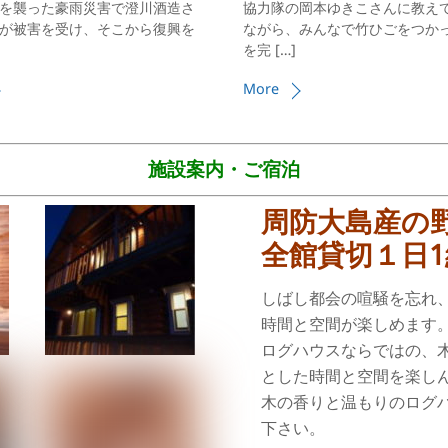
を襲った豪雨災害で澄川酒造さ
協力隊の岡本ゆきこさんに教え
が被害を受け、そこから復興を
ながら、みんなで竹ひごをつか
を完 […]
More
施設案内・ご宿泊
周防大島産の
全館貸切１日
しばし都会の喧騒を忘れ
時間と空間が楽しめます
ログハウスならではの、
とした時間と空間を楽し
木の香りと温もりのログ
下さい。