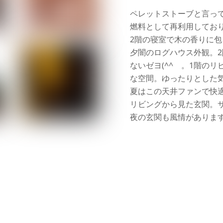
ペレットストーブと言っ
燃料として再利用してお
2階の寝室で木の香りに
夕闇のログハウス外観。
ないゼヨ(^^ゞ。1階の
な空間。ゆったりとした
夏はこの天井ファンで快
リビングから見た玄関。
夜の玄関も風情がありま