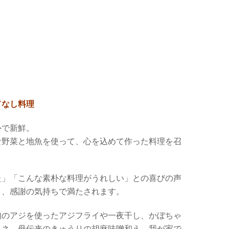
てなし料理
朴で新鮮。
な野菜と地魚を使って、心を込めて作った料理を召
。
た」「こんな素朴な料理がうれしい」との喜びの声
り、感謝の気持ちで満たされます。
旬のアジを使ったアジフライや一夜干し、かぼちゃ
リネ、母伝来のきゅうりの胡麻味噌和え、我が家で