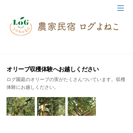
Skip
Me
to
content
オリーブ収穫体験へお越しください
ログ園庭のオリーブの実がたくさんついています。収穫
体験にお越しください。