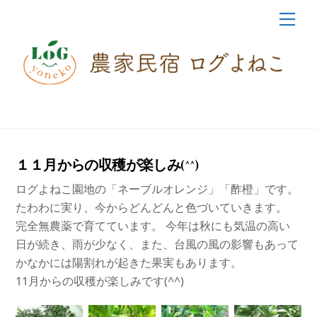
Skip
Me
to
content
１１月からの収穫が楽しみ(^^)
ログよねこ園地の「ネーブルオレンジ」「酢橙」です。
たわわに実り、今からどんどんと色づいていきます。
完全無農薬で育てています。 今年は秋にも気温の高い
日が続き、雨が少なく、また、台風の風の影響もあって
かなかには陽割れが起きた果実もあります。
11月からの収穫が楽しみです(^^)